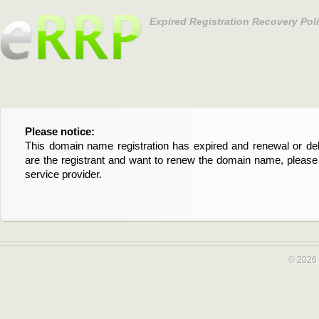
Expired Registration Recovery Pol
Please notice:
Bitte beachten Sie:
This domain name registration has expired and renewal or dele
Diese Domainregistrierung ist abgelaufen und die Verläng
are the registrant and want to renew the domain name, please 
Domain stehen an. Wenn Sie der Registrant sind und di
service provider.
verlängern möchten, kontaktieren Sie bitte Ihren Service-Provid
© 2026