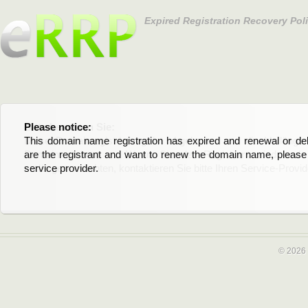
Expired Registration Recovery Pol
Please notice:
Bitte beachten Sie:
This domain name registration has expired and renewal or dele
Diese Domainregistrierung ist abgelaufen und die Verläng
are the registrant and want to renew the domain name, please 
Domain stehen an. Wenn Sie der Registrant sind und di
service provider.
verlängern möchten, kontaktieren Sie bitte Ihren Service-Provid
© 2026